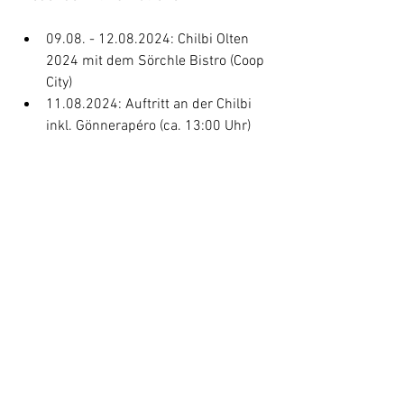
09.08. - 12.08.2024: Chilbi Olten 
2024 mit dem Sörchle Bistro (Coop 
City)
11.08.2024: Auftritt an der Chilbi 
inkl. Gönnerapéro (ca. 13:00 Uhr)
19.08.2024: Offizieller Probebeginn
11.11.2024: Auftritte zum 
Fasnachtsbeginn
weitere Daten folgen! 
Wir wünschen euch einen schönen 
Sommer und hoffen auf ein baldiges 
wiedersehen!